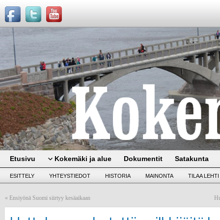
Etusivu
Kokemäki ja alue
Dokumentit
Satakunta
ESITTELY
YHTEYSTIEDOT
HISTORIA
MAINONTA
TILAA LEHTI
«
Ensiyönä Suomi siirtyy kesäaikaan
Hu