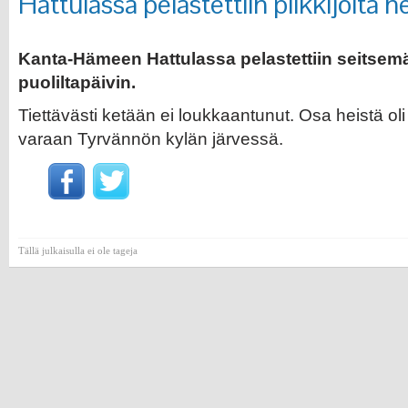
Hattulassa pelastettiin pilkkijöitä hei
Kanta-Hämeen Hattulassa pelastettiin seitsemä
puoliltapäivin.
Tiettävästi ketään ei loukkaantunut. Osa heistä ol
varaan Tyrvännön kylän järvessä.
Tällä julkaisulla ei ole tageja