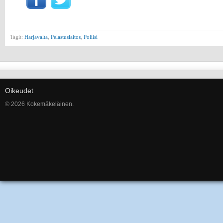
Tagit:
Harjavalta
,
Pelastuslaitos
,
Poliisi
Oikeudet
© 2026 Kokemäkeläinen.