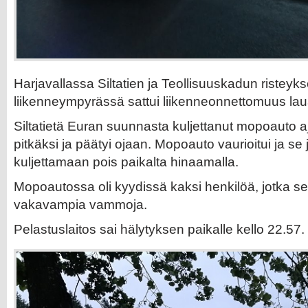
Harjavallassa Siltatien ja Teollisuuskadun risteyk
liikenneympyrässä sattui liikenneonnettomuus laua
Siltatietä Euran suunnasta kuljettanut mopoauto a
pitkäksi ja päätyi ojaan. Mopoauto vaurioitui ja se 
kuljettamaan pois paikalta hinaamalla.
Mopoautossa oli kyydissä kaksi henkilöä, jotka sel
vakavampia vammoja.
Pelastuslaitos sai hälytyksen paikalle kello 22.57.