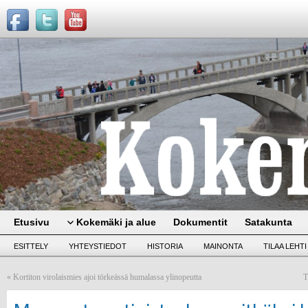
Etusivu
Kokemäki ja alue
Dokumentit
Satakunta
ESITTELY
YHTEYSTIEDOT
HISTORIA
MAINONTA
TILAA LEHTI
«
Kortiton virolaismies ajoi törkeässä humalassa ylinopeutta
T