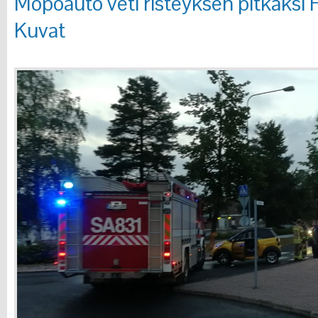
Mopoauto veti risteyksen pitkäksi H
Kuvat