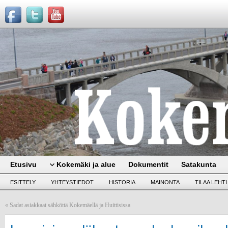
Etusivu
Kokemäki ja alue
Dokumentit
Satakunta
ESITTELY
YHTEYSTIEDOT
HISTORIA
MAINONTA
TILAA LEHTI
«
Sadat asiakkaat sähköttä Kokemäellä ja Huittisissa