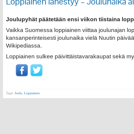
Loppiainen lähestyy – Joulunaika al
Joulupyhät päätetään ensi viikon tiistaina lopp
Vaikka Suomessa loppiainen viittaa joulunajan lo
kansanperinteisesti joulunaika vielä Nuutin päivää
Wikipediassa.
Loppiainen sulkee päivittäistavarakaupat sekä myö
Tagit:
Joulu
,
Loppiainen