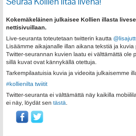
Seuraa Kollien iltaa livenä!
Kokemäkeläinen julkaisee Kollien illasta live
nettisivuillaan.
Live-seuranta toteutetaan twitterin kautta
@lisajut
Lisäämme aikajanalle illan aikana tekstiä ja kuvia
Twitter-seurannan kuvien laatu ei välttämättä ole
sillä kuvat ovat kännykällä otettuja.
Tarkempilaatuisia kuvia ja videoita julkaisemme ill
#kollienilta twiitit
Twitter-seuranta ei välttämättä näy kaikilla mobiilila
ei näy, löydät sen
tästä
.