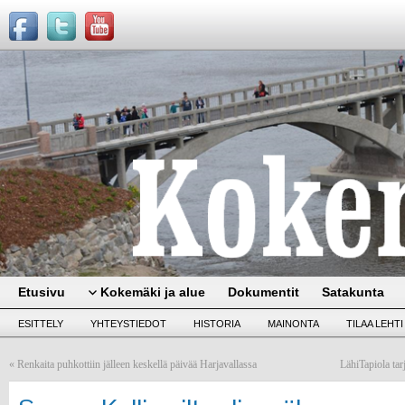
Etusivu
Kokemäki ja alue
Dokumentit
Satakunta
ESITTELY
YHTEYSTIEDOT
HISTORIA
MAINONTA
TILAA LEHTI
«
Renkaita puhkottiin jälleen keskellä päivää Harjavallassa
LähiTapiola ta