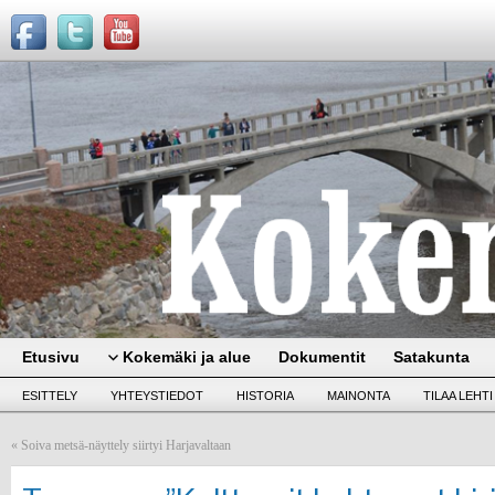
Etusivu
Kokemäki ja alue
Dokumentit
Satakunta
ESITTELY
YHTEYSTIEDOT
HISTORIA
MAINONTA
TILAA LEHTI
«
Soiva metsä-näyttely siirtyi Harjavaltaan