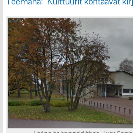
Teemana: ”Kulttuurit kohtaavat kir