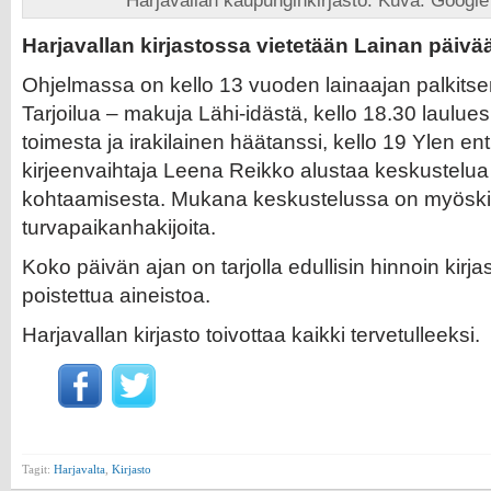
Harjavallan kaupunginkirjasto. Kuva: Google
Harjavallan kirjastossa vietetään Lainan päivä
Ohjelmassa on kello 13 vuoden lainaajan palkitse
Tarjoilua – makuja Lähi-idästä, kello 18.30 laulues
toimesta ja irakilainen häätanssi, kello 19 Ylen en
kirjeenvaihtaja Leena Reikko alustaa keskustelua 
kohtaamisesta. Mukana keskustelussa on myösk
turvapaikanhakijoita.
Koko päivän ajan on tarjolla edullisin hinnoin kirja
poistettua aineistoa.
Harjavallan kirjasto toivottaa kaikki tervetulleeksi.
Tagit:
Harjavalta
,
Kirjasto