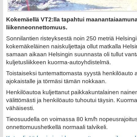
Kokemäellä VT2:lla tapahtui maanantaiaamun
liikenneonnettomuus.
Sonnilantien risteyksestä noin 250 metriä Helsing
kokemäkeläinen naiskuljettaja ollut matkalla Helsi
samaan aikaan Helsingin suunnasta oli tullut van
kuljetusliikkeen kuorma-autoyhdistelmä.
Toistaiseksi tuntemattomasta syystä henkilöauto 
ajokaistalle ja törmäsi tämän nokkaan.
Henkilöautoa kuljettanut paikkakuntalainen naine
välittömästi ja henkilöauto tuhoutui täysin. Kuorma
vähäisesti.
Tieosuudella on voimassa 80 km/h nopeusrajoitus. T
onnettomuushetkellä normaali talvikeli.