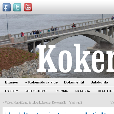
Etusivu
Kokemäki ja alue
Dokumentit
Satakunta
ESITTELY
YHTEYSTIEDOT
HISTORIA
MAINONTA
TILAA LEHTI
«
Video: Henkilöauto ja rekka kolaroivat Kokemäellä – Yksi kuoli
Vi