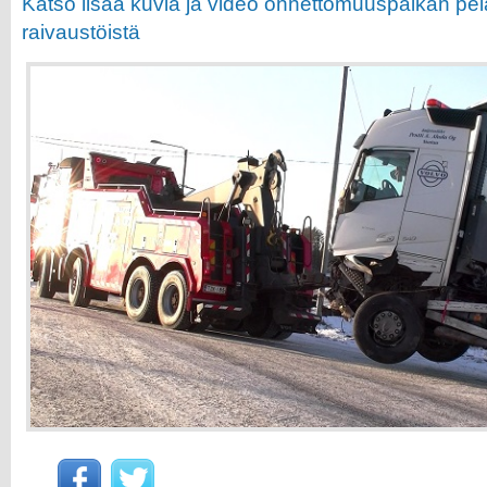
Katso lisää kuvia ja video onnettomuuspaikan pel
raivaustöistä