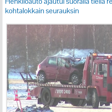
Henkilöauto ajautui suoralla tiellä 
kohtalokkain seurauksin