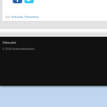
Tagit:
Kokemäki
,
Pelastuslaitos
Oikeudet
© 2026 Kokemäkeläinen.