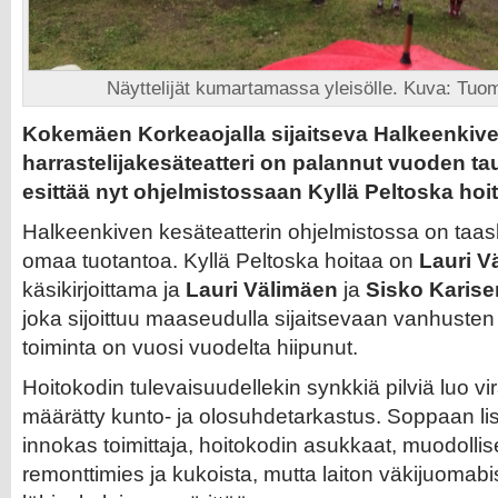
Näyttelijät kumartamassa yleisölle. Kuva: Tuo
Kokemäen Korkeaojalla sijaitseva Halkeenkiv
harrastelijakesäteatteri on palannut vuoden ta
esittää nyt ohjelmistossaan Kyllä Peltoska hoit
Halkeenkiven kesäteatterin ohjelmistossa on taask
omaa tuotantoa. Kyllä Peltoska hoitaa on
Lauri V
käsikirjoittama ja
Lauri Välimäen
ja
Sisko Karise
joka sijoittuu maaseudulla sijaitsevaan vanhusten 
toiminta on vuosi vuodelta hiipunut.
Hoitokodin tulevaisuudellekin synkkiä pilviä luo v
määrätty kunto- ja olosuhdetarkastus. Soppaan lisä
innokas toimittaja, hoitokodin asukkaat, muodollis
remonttimies ja kukoista, mutta laiton väkijuomabi