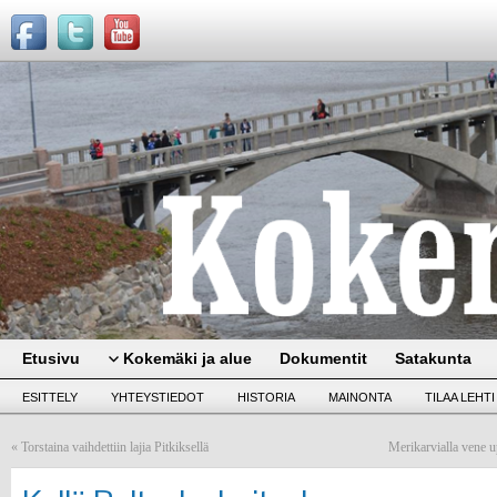
Etusivu
Kokemäki ja alue
Dokumentit
Satakunta
ESITTELY
YHTEYSTIEDOT
HISTORIA
MAINONTA
TILAA LEHTI
«
Torstaina vaihdettiin lajia Pitkiksellä
Merikarvialla vene 