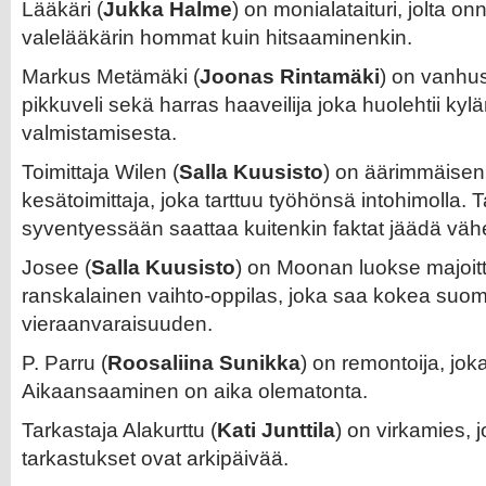
Lääkäri (
Jukka Halme
) on monialataituri, jolta onn
valelääkärin hommat kuin hitsaaminenkin.
Markus Metämäki (
Joonas Rintamäki
) on vanhu
pikkuveli sekä harras haaveilija joka huolehtii ky
valmistamisesta.
Toimittaja Wilen (
Salla Kuusisto
) on äärimmäisen 
kesätoimittaja, joka tarttuu työhönsä intohimolla.
syventyessään saattaa kuitenkin faktat jäädä vä
Josee (
Salla Kuusisto
) on Moonan luokse majoitt
ranskalainen vaihto-oppilas, joka saa kokea suom
vieraanvaraisuuden.
P. Parru (
Roosaliina Sunikka
) on remontoija, jok
Aikaansaaminen on aika olematonta.
Tarkastaja Alakurttu (
Kati Junttila
) on virkamies, j
tarkastukset ovat arkipäivää.