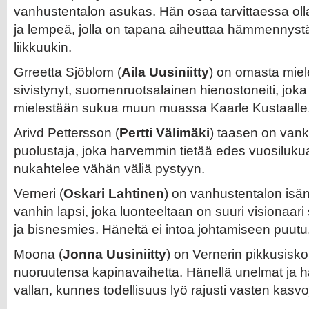
vanhustentalon asukas. Hän osaa tarvittaessa ol
ja lempeä, jolla on tapana aiheuttaa hämmennystä
liikkuukin.
Grreetta Sjöblom (
Aila Uusiniitty
) on omasta mie
sivistynyt, suomenruotsalainen hienostoneiti, jok
mielestään sukua muun muassa Kaarle Kustaalle
Arivd Pettersson (
Pertti Välimäki
) taasen on va
puolustaja, joka harvemmin tietää edes vuosiluk
nukahtelee vähän väliä pystyyn.
Verneri (
Oskari Lahtinen
) on vanhustentalon is
vanhin lapsi, joka luonteeltaan on suuri visionaari
ja bisnesmies. Häneltä ei intoa johtamiseen puutu
Moona (
Jonna Uusiniitty
) on Vernerin pikkusisko
nuoruutensa kapinavaihetta. Hänellä unelmat ja h
vallan, kunnes todellisuus lyö rajusti vasten kasvo