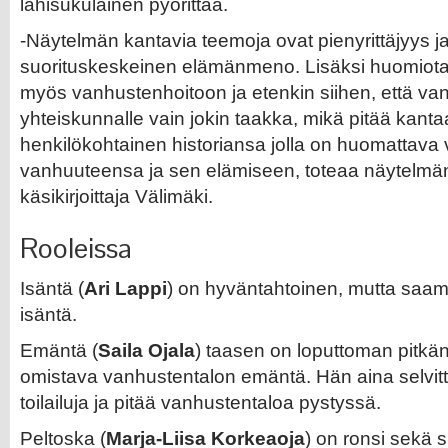
lähisukulainen pyörittää.
-Näytelmän kantavia teemoja ovat pienyrittäjyys j
suorituskeskeinen elämänmeno. Lisäksi huomiota 
myös vanhustenhoitoon ja etenkin siihen, että van
yhteiskunnalle vain jokin taakka, mikä pitää kant
henkilökohtainen historiansa jolla on huomattava
vanhuuteensa ja sen elämiseen, toteaa näytelmä
käsikirjoittaja Välimäki.
Rooleissa
Isäntä (
Ari Lappi
) on hyväntahtoinen, mutta saa
isäntä.
Emäntä (
Saila Ojala
) taasen on loputtoman pitkä
omistava vanhustentalon emäntä. Hän aina selvit
toilailuja ja pitää vanhustentaloa pystyssä.
Peltoska (
Marja-Liisa Korkeaoja
) on ronsi sekä