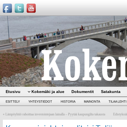
Etusivu
Kokemäki ja alue
Dokumentit
Satakunta
ESITTELY
YHTEYSTIEDOT
HISTORIA
MAINONTA
TILAA LEHTI
«
Lämpöyhtiö rahoittaa investointejaan lainalla – Pyytää kaupungilta takausta
Edistyksiä