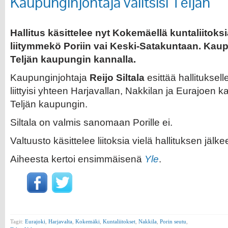
Kaupunginjohtaja valitsisi Teljän
Hallitus käsittelee nyt Kokemäellä kuntaliitoks
liitymmekö Poriin vai Keski-Satakuntaan. Kau
Teljän kaupungin kannalla.
Kaupunginjohtaja
Reijo Siltala
esittää hallituksell
liittyisi yhteen Harjavallan, Nakkilan ja Eurajoen 
Teljän kaupungin.
Siltala on valmis sanomaan Porille ei.
Valtuusto käsittelee liitoksia vielä hallituksen jäl
Aiheesta kertoi ensimmäisenä
Yle
.
Tagit:
Eurajoki
,
Harjavalta
,
Kokemäki
,
Kuntaliitokset
,
Nakkila
,
Porin seutu
,