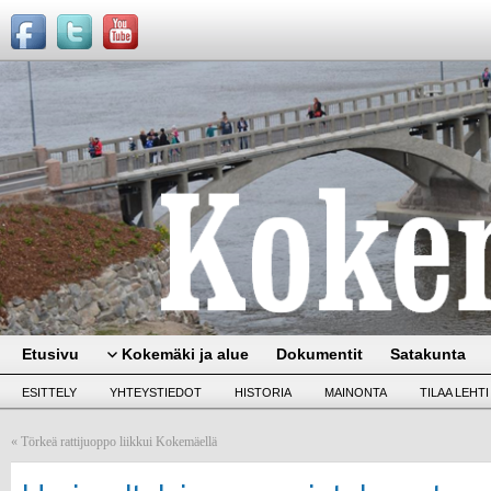
Etusivu
Kokemäki ja alue
Dokumentit
Satakunta
ESITTELY
YHTEYSTIEDOT
HISTORIA
MAINONTA
TILAA LEHTI
«
Törkeä rattijuoppo liikkui Kokemäellä