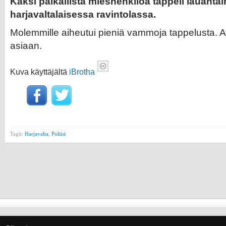
Kaksi paikallista mieshenkilöä tappeli lauanta
harjavaltalaisessa ravintolassa.
Molemmille aiheutui pieniä vammoja tappelusta. Alk
asiaan.
Kuva käyttäjältä
iBrotha
Tagit:
Harjavalta
,
Poliisi