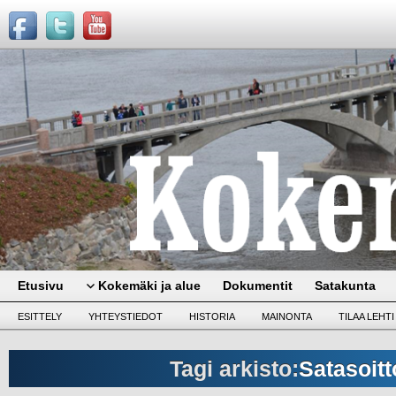
Etusivu
Kokemäki ja alue
Dokumentit
Satakunta
ESITTELY
YHTEYSTIEDOT
HISTORIA
MAINONTA
TILAA LEHTI
Tagi arkisto:
Satasoitt