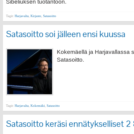
Sibeliuksen tuotantoon.
Tagit:
Harjavalta
,
Kirjasto
,
Satasoitto
Satasoitto soi jälleen ensi kuussa
Kokemäellä ja Harjavallassa 
Satasoitto.
Tagit:
Harjavalta
,
Kokemäki
,
Satasoitto
Satasoitto keräsi ennätykselliset 2