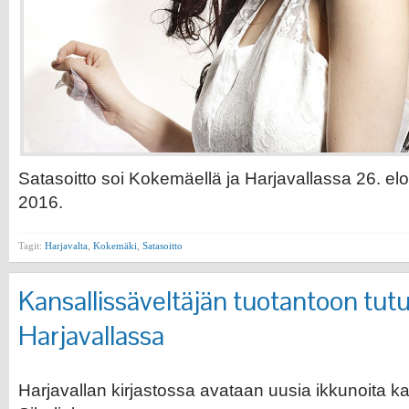
Satasoitto soi Kokemäellä ja Harjavallassa 26. el
2016.
Tagit:
Harjavalta
,
Kokemäki
,
Satasoitto
Kansallissäveltäjän tuotantoon tut
Harjavallassa
Harjavallan kirjastossa avataan uusia ikkunoita ka