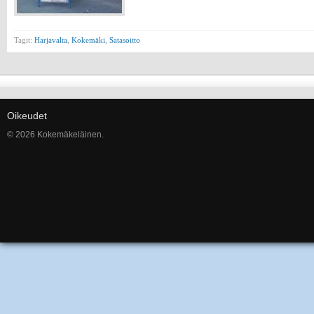
Tagit:
Harjavalta
,
Kokemäki
,
Satasoitto
Oikeudet
© 2026 Kokemäkeläinen.