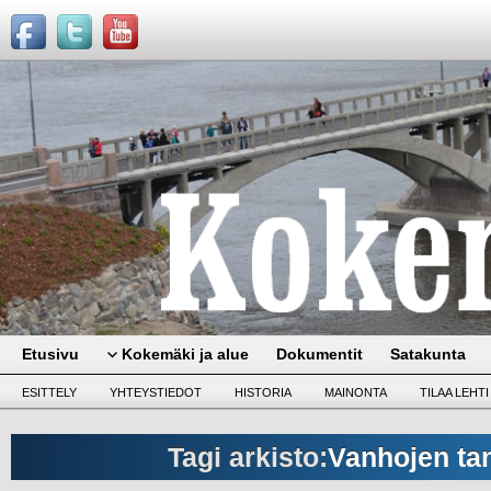
Etusivu
Kokemäki ja alue
Dokumentit
Satakunta
ESITTELY
YHTEYSTIEDOT
HISTORIA
MAINONTA
TILAA LEHTI
Tagi arkisto:
Vanhojen tan