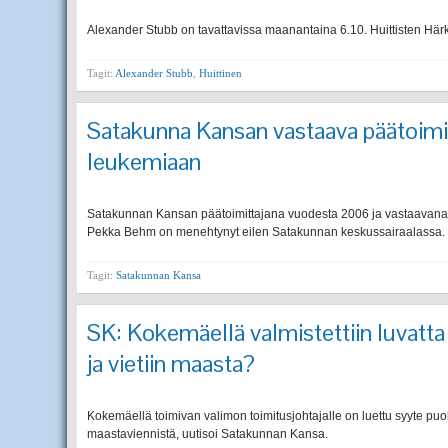
Alexander Stubb on tavattavissa maanantaina 6.10. Huittisten Härk
Tagit:
Alexander Stubb
,
Huittinen
Satakunna Kansan vastaava päätoimi
leukemiaan
Satakunnan Kansan päätoimittajana vuodesta 2006 ja vastaavana p
Pekka Behm on menehtynyt eilen Satakunnan keskussairaalassa.
Tagit:
Satakunnan Kansa
SK: Kokemäellä valmistettiin luvatta
ja vietiin maasta?
Kokemäellä toimivan valimon toimitusjohtajalle on luettu syyte puo
maastaviennistä, uutisoi Satakunnan Kansa.