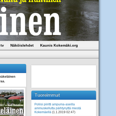
tv
Näköislehdet
Kaunis Kokemäki.org
äkeläinen
vaa.
Tuoreimmat
Poliisi piiritti ampuma-aseilla
ammuskellutta päihtynyttä miestä
Kokemäellä
(1.1.2019 02:47)