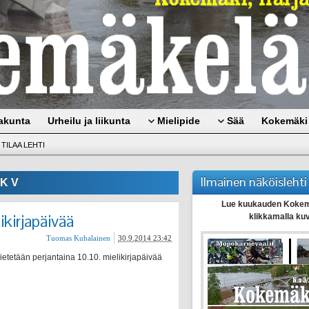
akunta
Urheilu ja liikunta
Mielipide
Sää
Kokemäki 
TILAA LEHTI
Ilmainen näköislehti
K V
Lue kuukauden Kokem
ikirjapäivää
klikkamalla ku
Tuomas Kuhalainen
30.9.2014 23:42
ietetään perjantaina 10.10. mielikirjapäivää