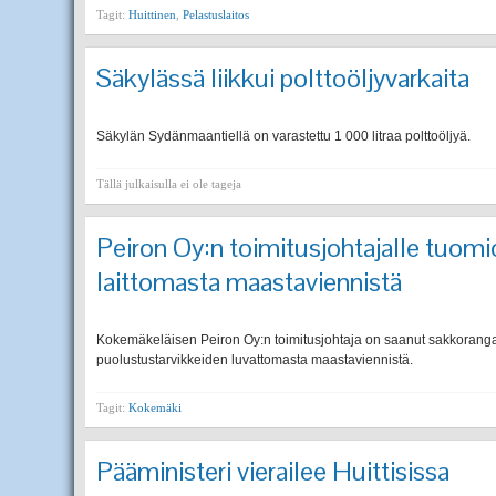
Tagit:
Huittinen
,
Pelastuslaitos
Säkylässä liikkui polttoöljyvarkaita
Säkylän Sydänmaantiellä on varastettu 1 000 litraa polttoöljyä.
Tällä julkaisulla ei ole tageja
Peiron Oy:n toimitusjohtajalle tuom
laittomasta maastaviennistä
Kokemäkeläisen Peiron Oy:n toimitusjohtaja on saanut sakkorang
puolustustarvikkeiden luvattomasta maastaviennistä.
Tagit:
Kokemäki
Pääministeri vierailee Huittisissa