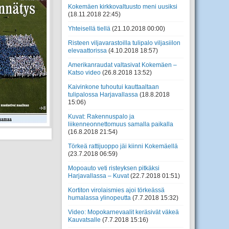
Kokemäen kirkkovaltuusto meni uusiksi
(18.11.2018 22:45)
Yhteisellä tiellä
(21.10.2018 00:00)
Risteen viljavarastoilla tulipalo viljasiilon
elevaattorissa
(4.10.2018 18:57)
Amerikanraudat valtasivat Kokemäen –
Katso video
(26.8.2018 13:52)
Kaivinkone tuhoutui kauttaaltaan
tulipalossa Harjavallassa
(18.8.2018
15:06)
Kuvat: Rakennuspalo ja
liikenneonnettomuus samalla paikalla
(16.8.2018 21:54)
Törkeä rattijuoppo jäi kiinni Kokemäellä
(23.7.2018 06:59)
Mopoauto veti risteyksen pitkäksi
Harjavallassa – Kuvat
(22.7.2018 01:51)
Kortiton virolaismies ajoi törkeässä
humalassa ylinopeutta
(7.7.2018 15:32)
Video: Mopokarnevaalit keräsivät väkeä
Kauvatsalle
(7.7.2018 15:16)