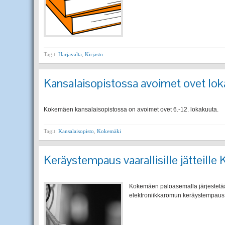
Tagit:
Harjavalta
,
Kirjasto
Kansalaisopistossa avoimet ovet loka
Kokemäen kansalaisopistossa on avoimet ovet 6.-12. lokakuuta.
Tagit:
Kansalaisopisto
,
Kokemäki
Keräystempaus vaarallisille jätteille
Kokemäen paloasemalla järjestetään
elektroniikkaromun keräystempaus 