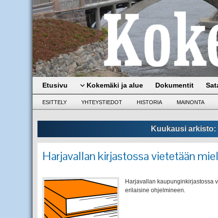
Etusivu
Kokemäki ja alue
Dokumentit
Sat
ESITTELY
YHTEYSTIEDOT
HISTORIA
MAINONTA
Kuukausi arkisto:
Harjavallan kirjastossa vietetään miel
Harjavallan kaupunginkirjastossa v
erilaisine ohjelmineen.