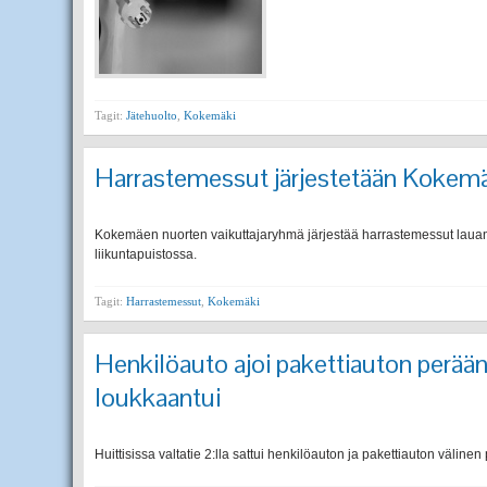
Tagit:
Jätehuolto
,
Kokemäki
Harrastemessut järjestetään Kokemä
Kokemäen nuorten vaikuttajaryhmä järjestää harrastemessut lauant
liikuntapuistossa.
Tagit:
Harrastemessut
,
Kokemäki
Henkilöauto ajoi pakettiauton perään
loukkaantui
Huittisissa valtatie 2:lla sattui henkilöauton ja pakettiauton välinen 