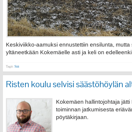
Keskiviikko-aamuksi ennustettiin ensilunta, mutta
yltäneetkään Kokemäelle asti ja keli on edelleenk
Tagit:
Sää
Risten koulu selvisi säästöhöylän al
Kokemäen hallintojohtaja jätti
toiminnan jatkumisesta eriävä
pöytäkirjaan.