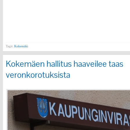
Tagit:
Kokemäki
Kokemäen hallitus haaveilee taas
veronkorotuksista