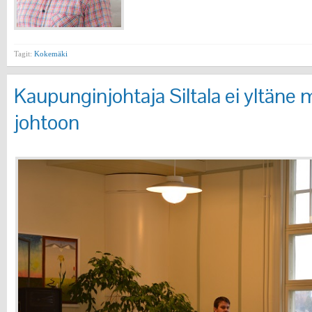
Tagit:
Kokemäki
Kaupunginjohtaja Siltala ei yltän
johtoon