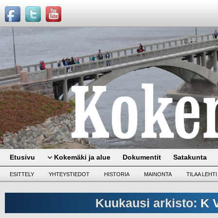
Etusivu
Kokemäki ja alue
Dokumentit
Satakunta
ESITTELY
YHTEYSTIEDOT
HISTORIA
MAINONTA
TILAA LEHTI
Kuukausi arkisto:
K 