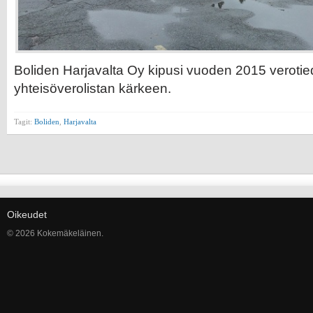
Boliden Harjavalta Oy kipusi vuoden 2015 veroti
yhteisöverolistan kärkeen.
Tagit:
Boliden
,
Harjavalta
Oikeudet
© 2026 Kokemäkeläinen.