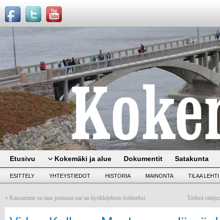
Etusivu
Kokemäki ja alue
Dokumentit
Satakunta
ESITTELY
YHTEYSTIEDOT
HISTORIA
MAINONTA
TILAA LEHTI
«
Kansamme on taas joutunut raa’an hyökkäyksen kohteeksi
Törkeä rattiju