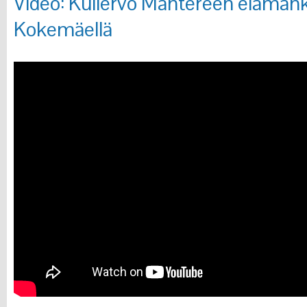
Video: Kullervo Mantereen elämänk
Kokemäellä