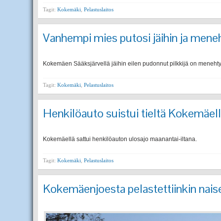
Tagit:
Kokemäki
,
Pelastuslaitos
Vanhempi mies putosi jäihin ja meneh
Kokemäen Sääksjärvellä jäihin eilen pudonnut pilkkijä on menehty
Tagit:
Kokemäki
,
Pelastuslaitos
Henkilöauto suistui tieltä Kokemäel
Kokemäellä sattui henkilöauton ulosajo maanantai-iltana.
Tagit:
Kokemäki
,
Pelastuslaitos
Kokemäenjoesta pelastettiinkin nais