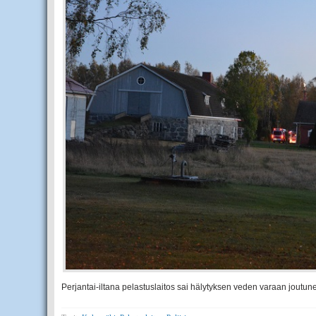
Perjantai-iltana pelastuslaitos sai hälytyksen veden varaan joutu