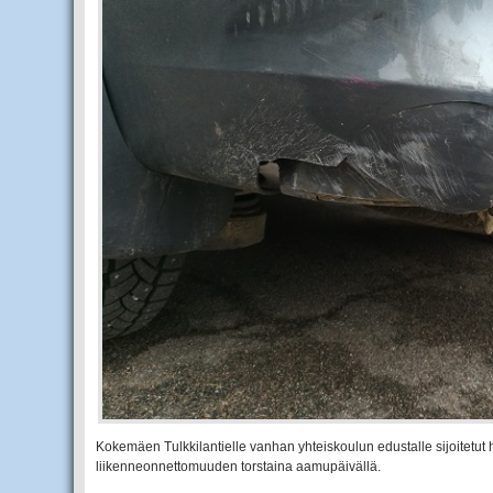
Kokemäen Tulkkilantielle vanhan yhteiskoulun edustalle sijoitetut h
liikenneonnettomuuden torstaina aamupäivällä.