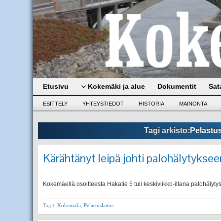
Etusivu
Kokemäki ja alue
Dokumentit
Sat
ESITTELY
YHTEYSTIEDOT
HISTORIA
MAINONTA
Tagi arkisto:
Pelastus
Kärähtänyt leipä johti palohälytyksee
Kokemäellä osoitteesta Hakatie 5 tuli keskiviikko-iltana palohälytys
Tagit:
Kokemäki
,
Pelastuslaitos