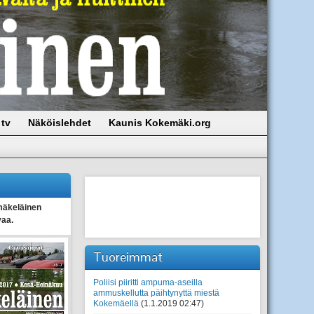
tv
Näköislehdet
Kaunis Kokemäki.org
äkeläinen
vaa.
Tuoreimmat
Poliisi piiritti ampuma-aseilla
ammuskellutta päihtynyttä miestä
Kokemäellä
(1.1.2019 02:47)