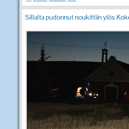
Tagit:
Kokemäki
,
Pelastuslaitos
,
Poliisi
Sillalta pudonnut noukittiin ylös Ko