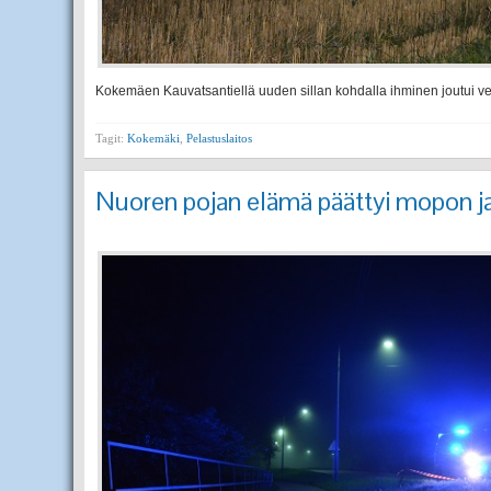
Kokemäen Kauvatsantiellä uuden sillan kohdalla ihminen joutui ve
Tagit:
Kokemäki
,
Pelastuslaitos
Nuoren pojan elämä päättyi mopon ja 