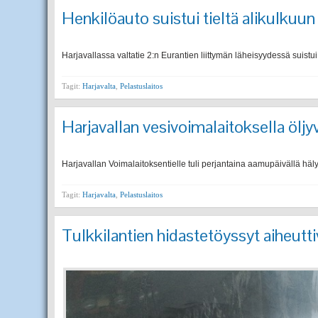
Henkilöauto suistui tieltä alikulkuun
Harjavallassa valtatie 2:n Eurantien liittymän läheisyydessä suistui
Tagit:
Harjavalta
,
Pelastuslaitos
Harjavallan vesivoimalaitoksella ölj
Harjavallan Voimalaitoksentielle tuli perjantaina aamupäivällä häly
Tagit:
Harjavalta
,
Pelastuslaitos
Tulkkilantien hidastetöyssyt aiheutt