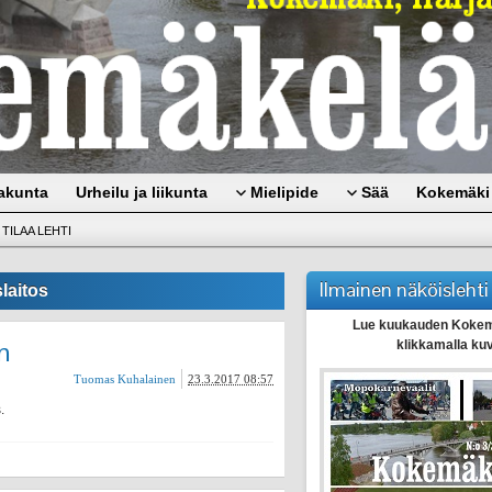
akunta
Urheilu ja liikunta
Mielipide
Sää
Kokemäki 
TILAA LEHTI
Ilmainen näköislehti
laitos
Lue kuukauden Kokem
n
klikkamalla ku
Tuomas Kuhalainen
23.3.2017 08:57
.