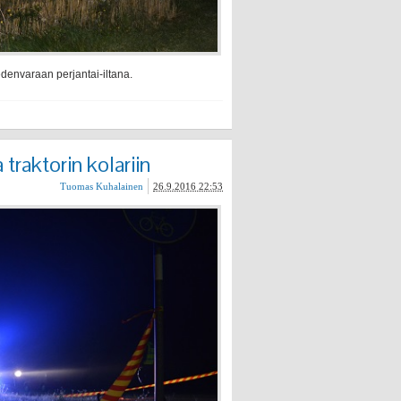
denvaraan perjantai-iltana.
traktorin kolariin
Tuomas Kuhalainen
26.9.2016 22:53