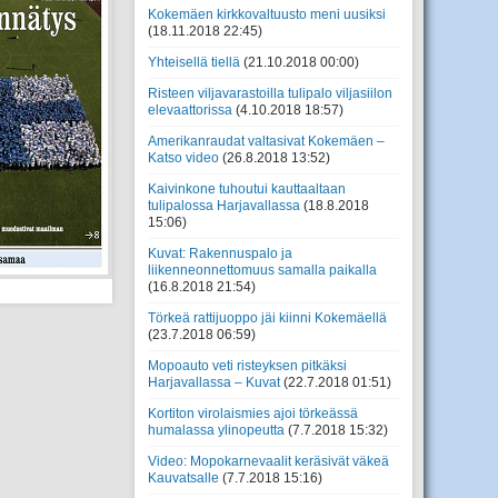
Kokemäen kirkkovaltuusto meni uusiksi
(18.11.2018 22:45)
Yhteisellä tiellä
(21.10.2018 00:00)
Risteen viljavarastoilla tulipalo viljasiilon
elevaattorissa
(4.10.2018 18:57)
Amerikanraudat valtasivat Kokemäen –
Katso video
(26.8.2018 13:52)
Kaivinkone tuhoutui kauttaaltaan
tulipalossa Harjavallassa
(18.8.2018
15:06)
Kuvat: Rakennuspalo ja
liikenneonnettomuus samalla paikalla
(16.8.2018 21:54)
Törkeä rattijuoppo jäi kiinni Kokemäellä
(23.7.2018 06:59)
Mopoauto veti risteyksen pitkäksi
Harjavallassa – Kuvat
(22.7.2018 01:51)
Kortiton virolaismies ajoi törkeässä
humalassa ylinopeutta
(7.7.2018 15:32)
Video: Mopokarnevaalit keräsivät väkeä
Kauvatsalle
(7.7.2018 15:16)