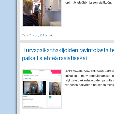
opinnäytetyöhön ja sen sisältöön.
Tagit:
Bazaari
,
Kokemäki
Turvapaikanhakijoiden ravintolasta t
paikallislehteä rasistiseksi
Kokemäkeläinen-lehti nousi valtaku
julkaistuamme videon Jakamisen pa
Nyt turvapaikanhakijoiden pyörittä
videossä näkyneen naisen toimesta 