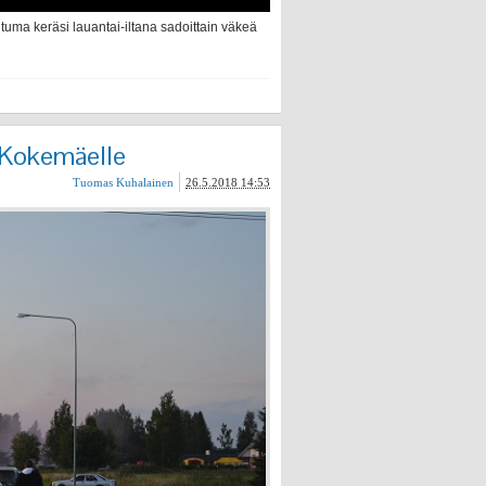
uma keräsi lauantai-iltana sadoittain väkeä
 Kokemäelle
Tuomas Kuhalainen
26.5.2018 14:53