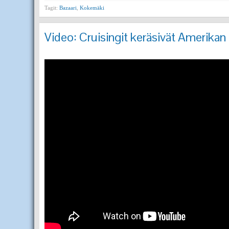
Tagit:
Bazaari
,
Kokemäki
Video: Cruisingit keräsivät Amerika