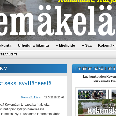
akunta
Urheilu ja liikunta
Mielipide
Sää
Kokemäki 
TILAA LEHTI
Ilmainen näköislehti
K V
Lue kuukauden Kokem
stiseksi syyttäneestä
klikkamalla ku
Kokemäkeläinen
29.5.2018 22:01
ttä Kokemäen turvapaikanhakijoita
istunut opinnäytetyö hankkeessa
an toimesta. Nyt tutustumme tarkemmin tähän