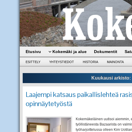
Etusivu
Kokemäki ja alue
Dokumentit
Sat
ESITTELY
YHTEYSTIEDOT
HISTORIA
MAINONTA
Kuukausi arkisto:
Laajempi katsaus paikallislehteä rasi
opinnäytetyöstä
Kokemäkeläinen uutisoi aiemmin, e
työllistäneesta Bazaarista on valm
työharjoittelussa olleen Kim Uotil