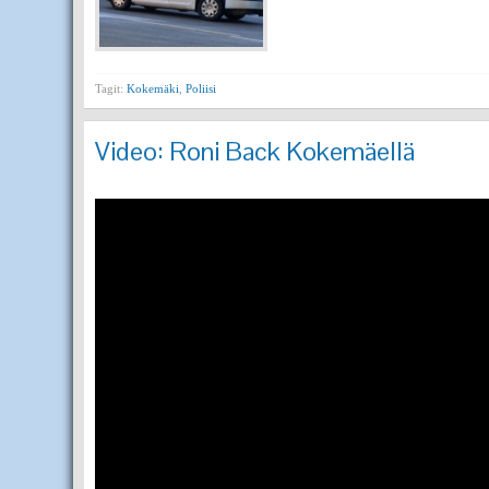
Tagit:
Kokemäki
,
Poliisi
Video: Roni Back Kokemäellä