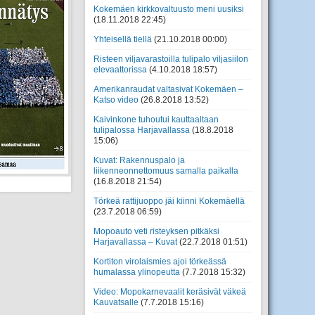
Kokemäen kirkkovaltuusto meni uusiksi
(18.11.2018 22:45)
Yhteisellä tiellä
(21.10.2018 00:00)
Risteen viljavarastoilla tulipalo viljasiilon
elevaattorissa
(4.10.2018 18:57)
Amerikanraudat valtasivat Kokemäen –
Katso video
(26.8.2018 13:52)
Kaivinkone tuhoutui kauttaaltaan
tulipalossa Harjavallassa
(18.8.2018
15:06)
Kuvat: Rakennuspalo ja
liikenneonnettomuus samalla paikalla
(16.8.2018 21:54)
Törkeä rattijuoppo jäi kiinni Kokemäellä
(23.7.2018 06:59)
Mopoauto veti risteyksen pitkäksi
Harjavallassa – Kuvat
(22.7.2018 01:51)
Kortiton virolaismies ajoi törkeässä
humalassa ylinopeutta
(7.7.2018 15:32)
Video: Mopokarnevaalit keräsivät väkeä
Kauvatsalle
(7.7.2018 15:16)