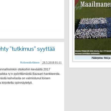
ehty ”tutkimus” syyttää
Kokemäkeläinen
28.5.2018 01:11
nnallisiinkin otsikoihin keväällä 2017
ikka ry:n pyörittämästä Bazaari-hankkeesta.
mästä kahvilasta on valmistunut toisen
kirjoitettu opinnäytetyö.