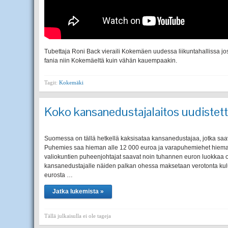
Tubettaja Roni Back vieraili Kokemäen uudessa liikuntahallissa j
fania niin Kokemäeltä kuin vähän kauempaakin.
Tagit:
Kokemäki
Koko kansanedustajalaitos uudistet
Suomessa on tällä hetkellä kaksisataa kansanedustajaa, jotka saa
Puhemies saa hieman alle 12 000 euroa ja varapuhemiehet hieman a
valiokuntien puheenjohtajat saavat noin tuhannen euron luokkaa ol
kansanedustajalle näiden palkan ohessa maksetaan verotonta kul
eurosta …
Jatka lukemista »
Tällä julkaisulla ei ole tageja