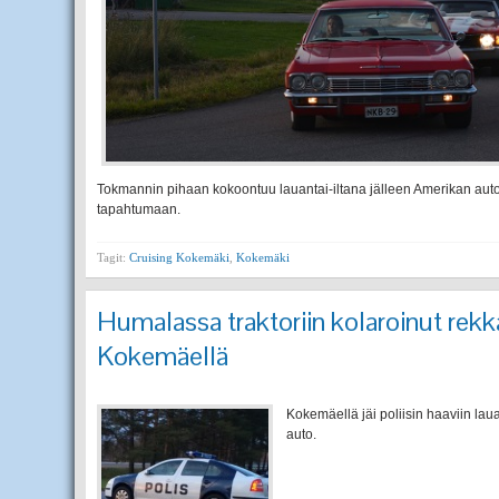
Tokmannin pihaan kokoontuu lauantai-iltana jälleen Amerikan aut
tapahtumaan.
Tagit:
Cruising Kokemäki
,
Kokemäki
Humalassa traktoriin kolaroinut rekka-
Kokemäellä
Kokemäellä jäi poliisin haaviin laua
auto.