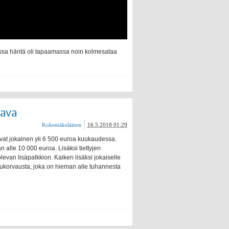
ossa häntä oli tapaamassa noin kolmesataa
tava
Kokemäkeläinen
16.5.2018 01:29
vat jokainen yli 6 500 euroa kuukaudessa.
lle 10 000 euroa. Lisäksi tiettyjen
evan lisäpalkkion. Kaiken lisäksi jokaiselle
ukorvausta, joka on hieman alle tuhannesta