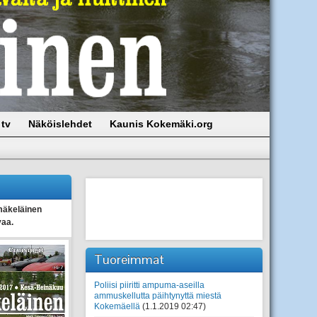
tv
Näköislehdet
Kaunis Kokemäki.org
äkeläinen
vaa.
Tuoreimmat
Poliisi piiritti ampuma-aseilla
ammuskellutta päihtynyttä miestä
Kokemäellä
(1.1.2019 02:47)