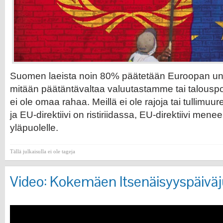
Suomen laeista noin 80% päätetään Euroopan unio
mitään päätäntävaltaa valuutastamme tai talouspo
ei ole omaa rahaa. Meillä ei ole rajoja tai tullimuu
ja EU-direktiivi on ristiriidassa, EU-direktiivi mene
yläpuolelle.
Tällä julkaisulla ei ole tageja
Video: Kokemäen Itsenäisyyspäiväj