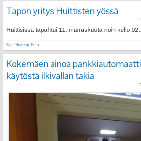
Tapon yritys Huittisten yössä
T
Huittisissa tapahtui 11. marraskuuta noin kello 02.
Tagit:
Huittinen
,
Poliisi
Kokemäen ainoa pankkiautomaatti
käytöstä ilkivallan takia
T