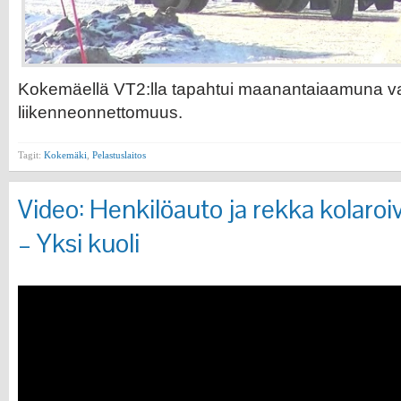
Kokemäellä VT2:lla tapahtui maanantaiaamuna 
liikenneonnettomuus.
Tagit:
Kokemäki
,
Pelastuslaitos
Video: Henkilöauto ja rekka kolaro
– Yksi kuoli