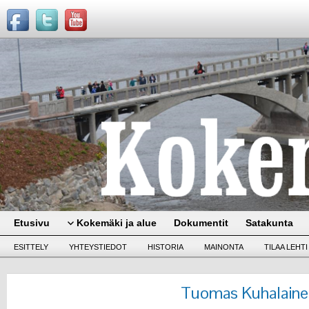
Etusivu
Kokemäki ja alue
Dokumentit
Satakunta
ESITTELY
YHTEYSTIEDOT
HISTORIA
MAINONTA
TILAA LEHTI
Tuomas Kuhalaine