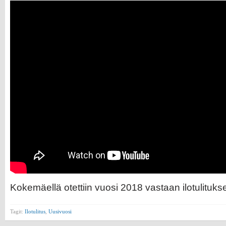
Kokemäellä otettiin vuosi 2018 vastaan ilotulitukse
Tagit:
Ilotulitus
,
Uusivuosi