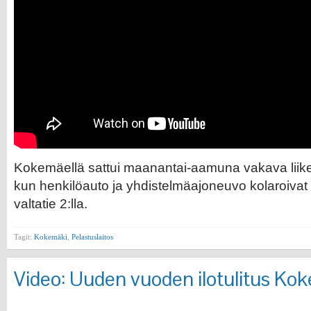
Kokemäellä sattui maanantai-aamuna vakava lii
kun henkilöauto ja yhdistelmäajoneuvo kolaroivat 
valtatie 2:lla.
Tagit:
Kokemäki
,
Pelastuslaitos
Video: Uuden vuoden ilotulitus Ko