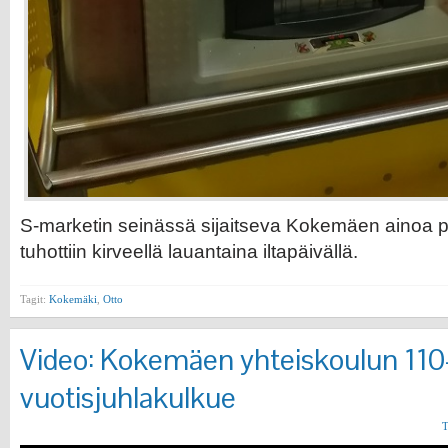
S-marketin seinässä sijaitseva Kokemäen ainoa 
tuhottiin kirveellä lauantaina iltapäivällä.
Tagit:
Kokemäki
,
Otto
Video: Kokemäen yhteiskoulun 110
vuotisjuhlakulkue
T