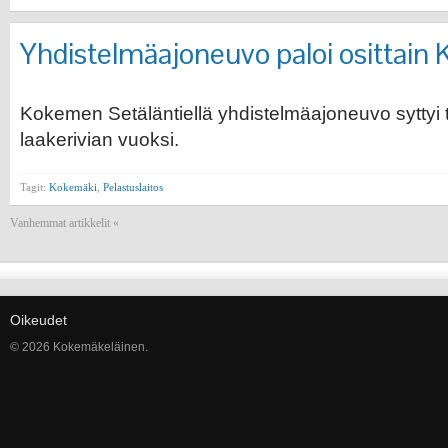
Yhdistelmäajoneuvo paloi osittain
Kokemen Setäläntiellä yhdistelmäajoneuvo syttyi tul
laakerivian vuoksi.
Tagit:
Kokemäki
,
Pelastuslaitos
Vanhemmat artikkelit «
Oikeudet
© 2026 Kokemäkeläinen.