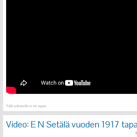
Tällä julkaisulla ei ole tageja
Video: E N Setälä vuoden 1917 ta
T