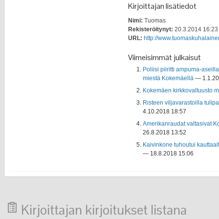
Kirjoittajan lisätiedot
Nimi:
Tuomas
Rekisteröitynyt:
20.3.2014 16:23
URL:
http://www.tuomaskuhalaine
Viimeisimmät julkaisut
Poliisi piiritti ampuma-aseil
miestä Kokemäellä
— 1.1.20
Kokemäen kirkkovaltuusto m
Risteen viljavarastoilla tulipa
4.10.2018 18:57
Amerikanraudat valtasivat 
26.8.2018 13:52
Kaivinkone tuhoutui kauttaal
— 18.8.2018 15:06
Kirjoittajan kirjoitukset listana