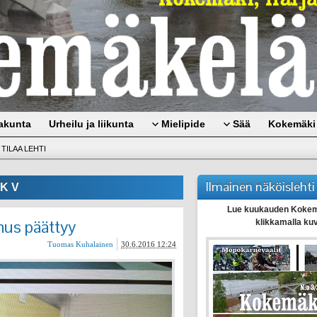
akunta
Urheilu ja liikunta
Mielipide
Sää
Kokemäki 
TILAA LEHTI
Ilmainen näköislehti
K V
Lue kuukauden Kokem
mus päättyy
klikkamalla ku
Tuomas Kuhalainen
30.6.2016 12:24