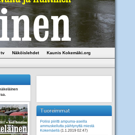
tv
Näköislehdet
Kaunis Kokemäki.org
äkeläinen
vaa.
Tuoreimmat
Poliisi piiritti ampuma-aseilla
ammuskellutta päihtynyttä miestä
Kokemäellä
(1.1.2019 02:47)