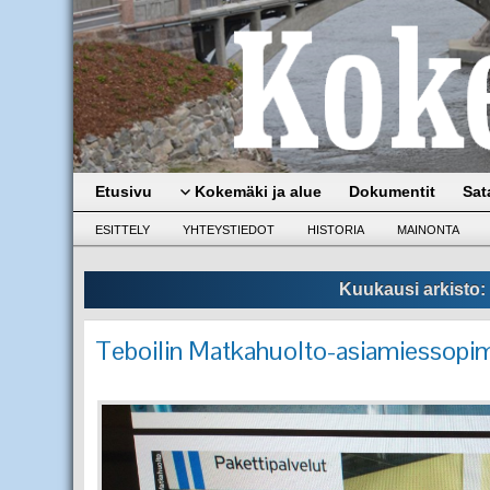
Etusivu
Kokemäki ja alue
Dokumentit
Sat
ESITTELY
YHTEYSTIEDOT
HISTORIA
MAINONTA
Kuukausi arkisto:
Teboilin Matkahuolto-asiamiessopi