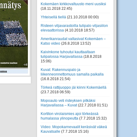
Kokemäen kirkkovaltuusto meni uusiksi
(18.11.2018 22:45)
Yhteisellä tiellä
(21.10.2018 00:00)
Risteen viljavarastoilla tulipalo viljasiilon
elevaattorissa
(4.10.2018 18:57)
Amerikanraudat valtasivat Kokemäen –
Katso video
(26.8.2018 13:52)
Kaivinkone tuhoutui kauttaaltaan
tulipalossa Harjavallassa
(18.8.2018
15:06)
Kuvat: Rakennuspalo ja
liikenneonnettomuus samalla paikalla
(16.8.2018 21:54)
Törkeä rattijuoppo jäi kiinni Kokemäellä
(23.7.2018 06:59)
Mopoauto veti risteyksen pitkäksi
Harjavallassa – Kuvat
(22.7.2018 01:51)
Kortiton virolaismies ajoi törkeässä
humalassa ylinopeutta
(7.7.2018 15:32)
Video: Mopokarnevaalit keräsivät väkeä
Kauvatsalle
(7.7.2018 15:16)