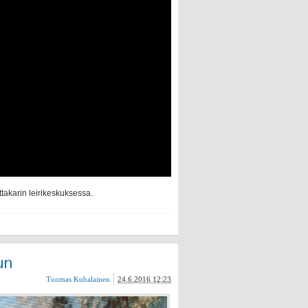
takarin leirikeskuksessa.
un
Tuomas Kuhalainen
24.6.2016 12:23