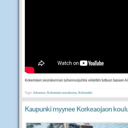
Kokemäen seurakunnan juhannusjuhlia vietettiin tuttuun tapaan Ait
Tagit:
Juhannus
,
Kokemäen seurakunta
,
Kokemäki
Kaupunki myynee Korkeaojaon koul