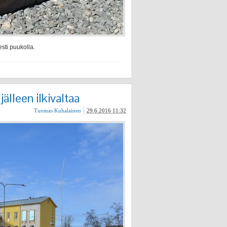
sti puukolla.
älleen ilkivaltaa
Tuomas Kuhalainen
29.6.2016 11:32