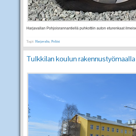
Harjavallan Pohjoisrannantiellä puhkottiin auton eturenkaat ilmeise
Tagit:
Harjavalta
,
Poliisi
Tulkkilan koulun rakennustyömaalla j