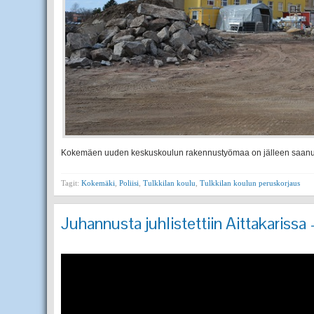
Kokemäen uuden keskuskoulun rakennustyömaa on jälleen saanut 
Tagit:
Kokemäki
,
Poliisi
,
Tulkkilan koulu
,
Tulkkilan koulun peruskorjaus
Juhannusta juhlistettiin Aittakarissa