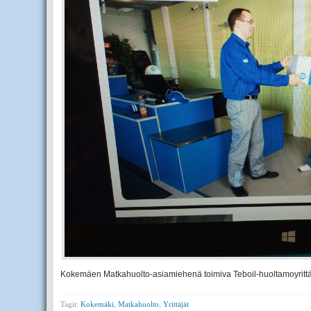
Kokemäen Matkahuolto-asiamiehenä toimiva Teboil-huoltamoyrittä
Tagit:
Kokemäki
,
Matkahuolto
,
Yrittäjät